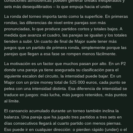
condiciones atmosfericas pueden generar breaks inesperados y
sets más desequilibrados – lo que empuja hacia el under.
La ronda del torneo importa tanto como la superficie. En primeras
rondas, las diferencias de nivel entre parejas son más
pronunciadas, lo que produce partidos cortos y totales bajos. A
medida que avanza el cuadro, las parejas se igualan y los totales
tienden a subir. Un cuarto de final de Major suele tener más
juegos que un partido de primera ronda, simplemente porque las
parejas que llegan a esa fase se rompen menos fácilmente.
La motivación es un factor que muchos pasan por alto. En un P2
donde una pareja ya tiene asegurada su clasificación para el
siguiente escalon del circuito, la intensidad puede bajar. En un
Major con un prize money total de 525 000 euros, cada punto se
pelea con una intensidad distinta. Esa diferencia de intensidad se
traduce en juegos: más lucha, más juegos retenidos, más puntos
al límite.
El cansancio acumulado durante un torneo también inclina la
balanza. Una pareja que ha jugado tres partidos a tres sets en
días consecutivos llegará al cuarto partido con menos piernas.
Eso puede ir en cualquier dirección: o pierden rápido (under) o el