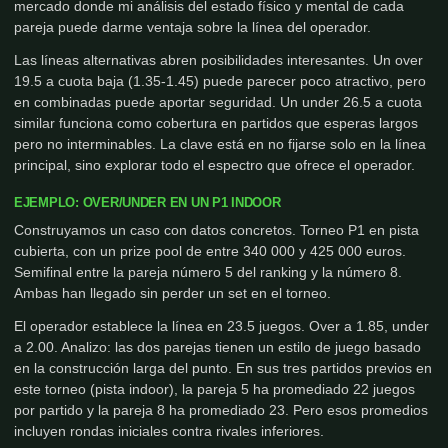
mercado donde mi análisis del estado físico y mental de cada
pareja puede darme ventaja sobre la línea del operador.
Las líneas alternativas abren posibilidades interesantes. Un over
19.5 a cuota baja (1.35-1.45) puede parecer poco atractivo, pero
en combinadas puede aportar seguridad. Un under 26.5 a cuota
similar funciona como cobertura en partidos que esperas largos
pero no interminables. La clave está en no fijarse solo en la línea
principal, sino explorar todo el espectro que ofrece el operador.
EJEMPLO: OVER/UNDER EN UN P1 INDOOR
Construyamos un caso con datos concretos. Torneo P1 en pista
cubierta, con un prize pool de entre 340 000 y 425 000 euros.
Semifinal entre la pareja número 5 del ranking y la número 8.
Ambas han llegado sin perder un set en el torneo.
El operador establece la línea en 23.5 juegos. Over a 1.85, under
a 2.00. Analizo: las dos parejas tienen un estilo de juego basado
en la construcción larga del punto. En sus tres partidos previos en
este torneo (pista indoor), la pareja 5 ha promediado 22 juegos
por partido y la pareja 8 ha promediado 23. Pero esos promedios
incluyen rondas iniciales contra rivales inferiores.