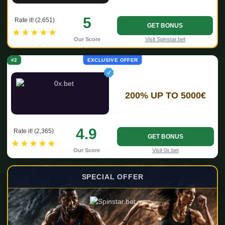
5
Rate it! (2,651)
GET BONUS
★★★★★
Our Score
Visit Spinstar.bet
#2
EXCLUSIVE OFFER
200% UP TO 5000€
4.9
Rate it! (2,365)
GET BONUS
★★★★★
Our Score
Visit 0x.bet
SPECIAL OFFER