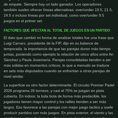
de empate. Siempre hay un lado ganador. Los operadores
también suelen ofrecer líneas alternativas: over/under 19.5, 21.5,
24.5 o incluso líneas por set individual, como over/under 9.5
juegos en el primer set.
FACTORES QUE AFECTAN AL TOTAL DE JUEGOS EN UN PARTIDO
El dato que cambió mi forma de analizar totales fue una frase que
Luigi Carraro, presidente de la FIP, dijo en su balance de
temporada: la importancia de que las parejas duren más tiempo
juntas, poniendo como ejemplo la relación de cinco años entre Ari
Sánchez y Paula Josemaría. Parejas consolidadas tienden a ser
más sólidas en momentos críticos, lo que a menudo se traduce
en sets más disputados cuando se enfrentan a otras parejas de
nivel similar.
La superficie es otro factor determinante. El circuito Premier Padel
2026 programa 26 torneos, y casi el 75% se juegan en pista
cubierta. En indoor, la bola bota de forma más predecible, los
jugadores tienen mayor control y los rallies tienden a ser más
largos. Eso favorece a las parejas con mejor juego tactico y suele
producir partidos con más juegos. En pista exterior, el viento y las