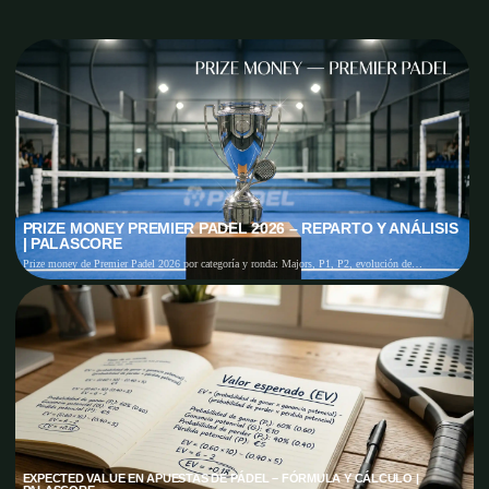
PRIZE MONEY PREMIER PADEL 2026 – REPARTO Y ANÁLISIS
| PALASCORE
Prize money de Premier Padel 2026 por categoría y ronda: Majors, P1, P2, evolución de…
EXPECTED VALUE EN APUESTAS DE PÁDEL – FÓRMULA Y CÁLCULO |