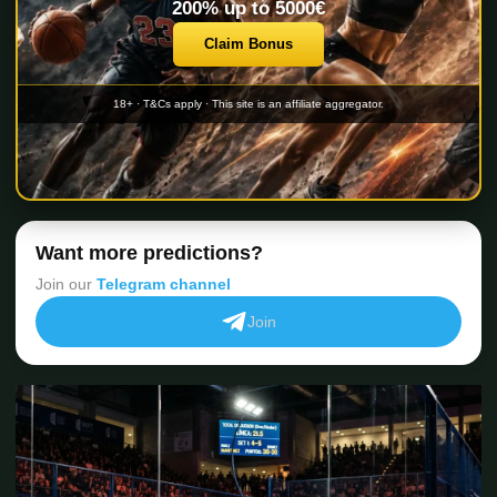
200% up to 5000€
Claim Bonus
18+ · T&Cs apply · This site is an affiliate aggregator.
Want more predictions?
Join our
Telegram channel
Join