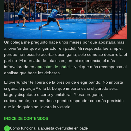
Un colega me pregunto hace unos meses por que apostaba más
al over/under que al ganador en pádel. Mi respuesta fue simple:
porque no necesito acertar quién gana, solo como se desarrolla el
partido. El mercado de totales es, en mi experiencia, el más
infravalorado en
apuestas de pádel
– y el que más recompensa al
analista que hace los deberes.
El over/under te libera de la presión de elegir bando. No importa
si gana la pareja A o la B. Lo que importa es si el partido será
largo y disputado o corto y unilateral. Y esa pregunta,
curiosamente, a menudo se puede responder con más precisión
que la de quien se llevara la victoria.
ÍNDICE DE CONTENIDOS
Cómo funciona la apuesta over/under en pádel