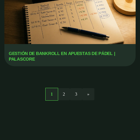
GESTIÓN DE BANKROLL EN APUESTAS DE PÁDEL |
PALASCORE
Gestión de Bankroll en Apuestas de Pádel: Métodos, Porcentajes y
Ejemplos Updated agosto 2026LicensedAvailable in…
1
2
3
»