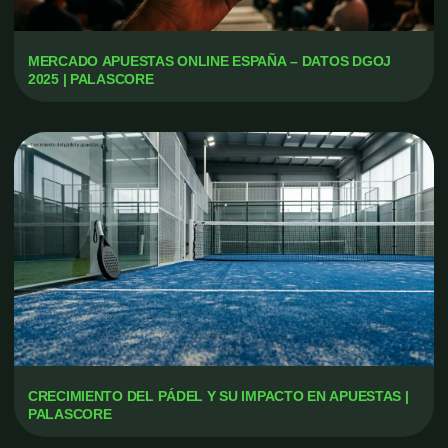
MERCADO APUESTAS ONLINE ESPAÑA – DATOS DGOJ
2025 | PALASCORE
Mercado de Apuestas Online en España: Datos DGOJ y el Papel
del Pádel Updated agosto…
CRECIMIENTO DEL PÁDEL Y SU IMPACTO EN APUESTAS |
PALASCORE
El Crecimiento del Pádel en Cifras y Su Impacto en el Mercado de