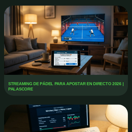
Apuestas Updated…
STREAMING DE PÁDEL PARA APOSTAR EN DIRECTO 2026 |
PALASCORE
Dónde Ver Pádel en Streaming para Apostar en Directo:
Plataformas 2026 Updated agosto 2026LicensedAvailable in…