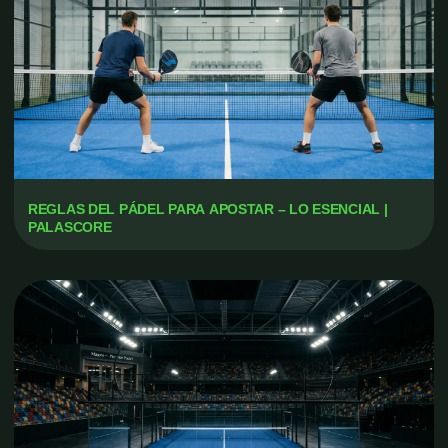
REGLAS DEL PÁDEL PARA APOSTAR – LO ESENCIAL |
PALASCORE
Reglas del Pádel Qué Necesitas Conocer Antes de Apostar
Updated agosto 2026LicensedAvailable in USFast payouts18+18+
…