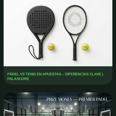
PÁDEL VS TENIS EN APUESTAS – DIFERENCIAS CLAVE |
PALASCORE
Pádel vs Tenis en Apuestas Deportivas: Diferencias Clave que
Afectan a Tu Estrategia Updated agosto…