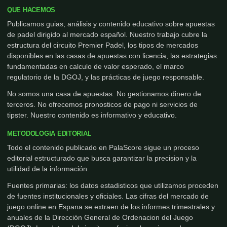
QUÉ HACEMOS
Publicamos guias, análisis y contenido educativo sobre apuestas
de padel dirigido al mercado español. Nuestro trabajo cubre la
estructura del circuito Premier Padel, los tipos de mercados
disponibles en las casas de apuestas con licencia, las estrategias
fundamentadas en calculo de valor esperado, el marco
regulatorio de la DGOJ, y las prácticas de juego responsable.
No somos una casa de apuestas. No gestionamos dinero de
terceros. No ofrecemos pronosticos de pago ni servicios de
tipster. Nuestro contenido es informativo y educativo.
METODOLOGIA EDITORIAL
Todo el contenido publicado en PalaScore sigue un proceso
editorial estructurado que busca garantizar la precision y la
utilidad de la información.
Fuentes primarias: los datos estadisticos que utilizamos proceden
de fuentes institucionales y oficiales. Las cifras del mercado de
juego online en Espana se extraen de los informes trimestrales y
anuales de la Dirección General de Ordenacion del Juego